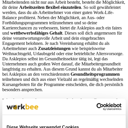
Mitarbeitenden nicht nur aus Arbeit besteht, besteht die Möglichkeit,
dir deine
Arbeitszeiten flexibel einzuteilen
. So soll gewährleistet
werden, dass du als Arbeitnehmer von einer guten Work-Life-
Balance profitierst. Neben der Möglichkeit, an Aus- oder
Fortbildungsprogrammen teilzunehmen und so deine
Karrierechancen zu verbessern, bietet dir Asklepios auch ein faires
und
wettbewerbsfähiges Gehalt
. Dieses soll dich angemessen für
deine verantwortungsvolle Arbeit und dein eingebrachtes
Engagement belohnen. Je nach Vereinbarung erhältst du als
Arbeitnehmer auch
Zusatzleistungen
wie beispielsweise
Weihnachtsgeld, Urlaubsgeld oder eine betriebliche Altersvorsorge.
Da Asklepios selbst im Gesundheitssektor tätig ist, legt das
Unternehmen auch großen Wert darauf, die Mitarbeitergesundheit
langfristig zu erhalten. Aus diesem Grund kannst du als Mitarbeiter
bei Asklepios an den verschiedensten
Gesundheitsprogrammen
teilnehmen und dich aus einer Vielzahl an regelmäßig wechselnden
Kursangeboten für die Programme entscheiden, die dich persönlich
besonders ansprechen.
Finde einen bes­seren Job in der Pflege und
Medizin!
Job finden
An diesen Stand­orten ist Askle­pios vertreten
Diese Webseite verwendet Cookies